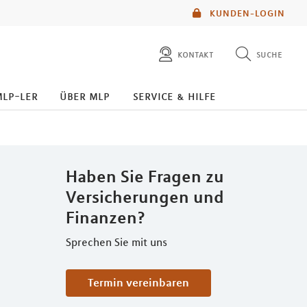
KUNDEN-LOGIN
kontakt
suche
diese website durchsuchen
mlp-ler
über mlp
service & hilfe
mlp berater finden
Haben Sie Fragen zu
Versicherungen und
Finanzen?
Sprechen Sie mit uns
Termin vereinbaren