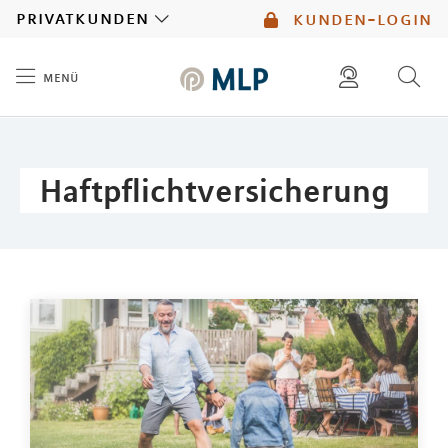
MLP
privatkunden
kunden-login
menü
Inhalt
diese website durchsuchen
mlp berater finden
Haftpflichtversicherung