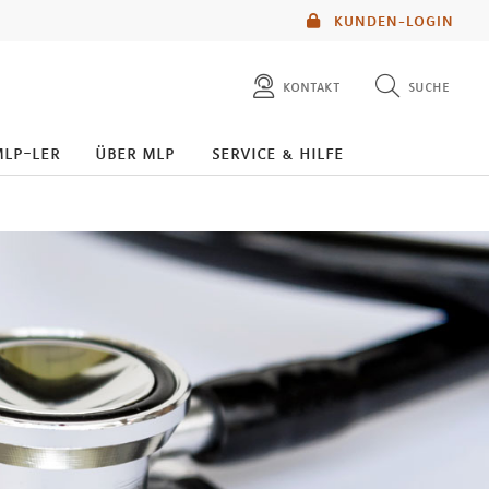
KUNDEN-LOGIN
kontakt
suche
diese website durchsuchen
mlp-ler
über mlp
service & hilfe
mlp berater finden