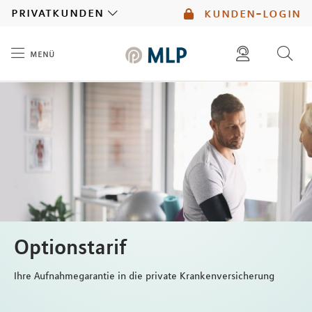
MLP
privatkunden
kunden-login
menü
Inhalt
diese website durchsuchen
mlp berater finden
Optionstarif
Ihre Aufnahmegarantie in die private Krankenversicherung