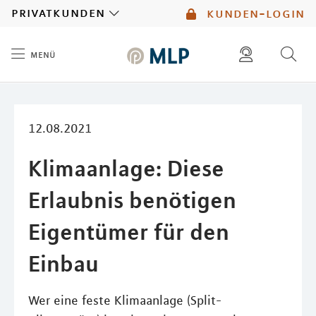
MLP
privatkunden
kunden-login
menü
Inhalt
diese website durchsuchen
mlp berater finden
12.08.2021
Klimaanlage: Diese
Erlaubnis benötigen
Eigentümer für den
Einbau
Wer eine feste Klimaanlage (Split-