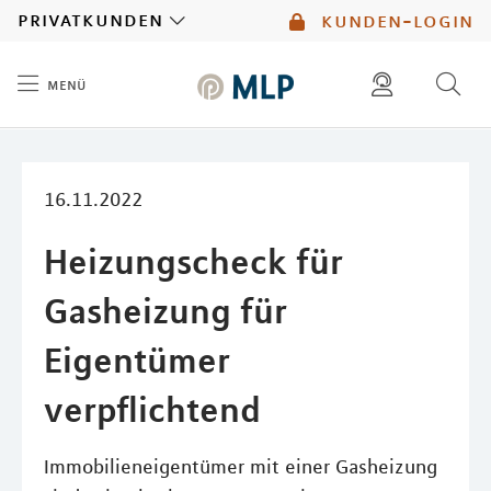
MLP
privatkunden
kunden-login
menü
Inhalt
diese website durchsuchen
mlp berater finden
16.11.2022
Heizungscheck für
Gasheizung für
Eigentümer
verpflichtend
Immobilieneigentümer mit einer Gasheizung