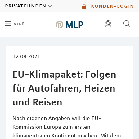
MLP
privatkunden
kunden-login
menü
Inhalt
diese website durchsuchen
mlp berater finden
12.08.2021
EU-Klimapaket: Folgen
für Autofahren, Heizen
und Reisen
Nach eigenen Angaben will die EU-
Kommission Europa zum ersten
klimaneutralen Kontinent machen. Mit dem