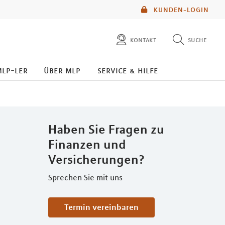
KUNDEN-LOGIN
kontakt
suche
diese website durchsuchen
mlp-ler
über mlp
service & hilfe
mlp berater finden
Haben Sie Fragen zu
Finanzen und
Versicherungen?
Sprechen Sie mit uns
Termin vereinbaren