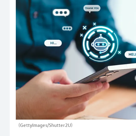
(GettyImages/Shutter2U)