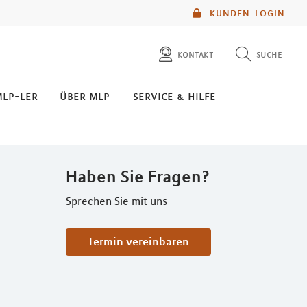
KUNDEN-LOGIN
kontakt
suche
diese website durchsuchen
mlp-ler
über mlp
service & hilfe
mlp berater finden
Haben Sie Fragen?
Sprechen Sie mit uns
Termin vereinbaren