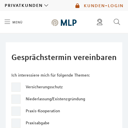
MLP
privatkunden
kunden-login
menü
Inhalt
diese website durchsuchen
mlp berater finden
Gesprächstermin vereinbaren
Ich interessiere mich für folgende Themen:
Versicherungsschutz
Niederlassung/Existenzgründung
Praxis-Kooperation
Praxisabgabe