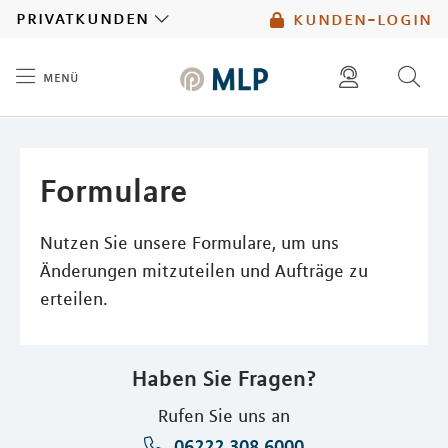
MLP
privatkunden
kunden-login
menü
Inhalt
diese website durchsuchen
mlp berater finden
Formulare
Nutzen Sie unsere Formulare, um uns
Änderungen mitzuteilen und Aufträge zu
erteilen.
Haben Sie Fragen?
Rufen Sie uns an
06222 308 6000